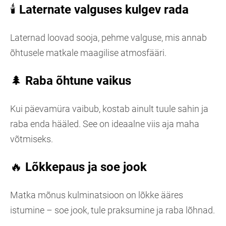
🕯
Laternate valguses kulgev rada
Laternad loovad sooja, pehme valguse, mis annab
õhtusele matkale maagilise atmosfääri.
🌲
Raba õhtune vaikus
Kui päevamüra vaibub, kostab ainult tuule sahin ja
raba enda hääled. See on ideaalne viis aja maha
võtmiseks.
🔥
Lõkkepaus ja soe jook
Matka mõnus kulminatsioon on lõkke ääres
istumine – soe jook, tule praksumine ja raba lõhnad.