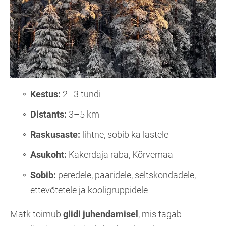
Kestus:
2–3 tundi
Distants:
3–5 km
Raskusaste:
lihtne, sobib ka lastele
Asukoht:
Kakerdaja raba, Kõrvemaa
Sobib:
peredele, paaridele, seltskondadele,
ettevõtetele ja kooligruppidele
Matk toimub
giidi juhendamisel
, mis tagab