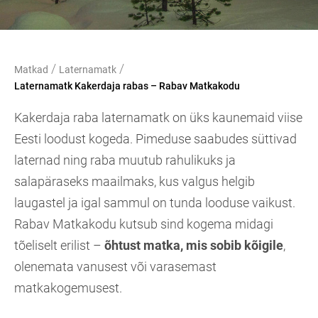
/
/
Matkad
Laternamatk
Laternamatk Kakerdaja rabas – Rabav Matkakodu
Kakerdaja raba laternamatk on üks kaunemaid viise
Eesti loodust kogeda. Pimeduse saabudes süttivad
laternad ning raba muutub rahulikuks ja
salapäraseks maailmaks, kus valgus helgib
laugastel ja igal sammul on tunda looduse vaikust.
Rabav Matkakodu kutsub sind kogema midagi
tõeliselt erilist –
õhtust matka, mis sobib kõigile
,
olenemata vanusest või varasemast
matkakogemusest.