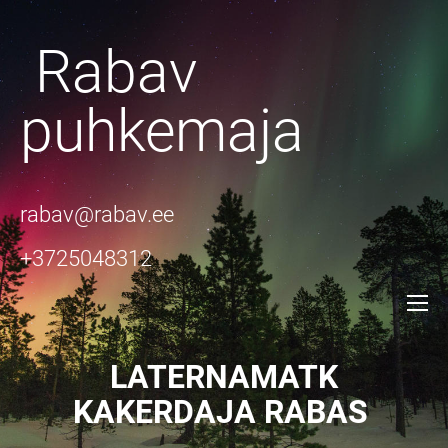
Rabav
puhkemaja
rabav@rabav.ee
+3725048312
LATERNAMATK
KAKERDAJA RABAS