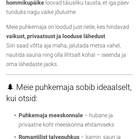
hommikupäike
loovad täiusliku tausta, et iga päev
tunduks nagu väike jõuluime.
Meie puhkemaja on loodud just neile, kes hindavad
vaikust, privaatsust ja looduse lähedust
.
Siin saad võtta aja maha, jalutada metsa vahel,
nautida sauna ning olla lihtsalt kohal – iseenda ja
oma lähedaste jaoks.
🌲 Meie puhkemaja sobib ideaalselt,
kui otsid:
Puhkemaja meeskonnale
– hubane ja
privaatne koht meeskonna ehitamiseks
Romantilist talvepuhkus
– kamin, saun ja