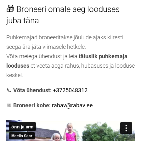
🎁 Broneeri omale aeg looduses
juba täna!
Puhkemajad broneeritakse jõulude ajaks kiiresti,
seega ära jäta viimasele hetkele.
Võta meiega ühendust ja leia
täiuslik puhkemaja
looduses
et veeta aega rahus, hubasuses ja looduse
keskel.
📞
Võta ühendust:
+3725048312
📅
Broneeri kohe:
rabav@rabav.ee