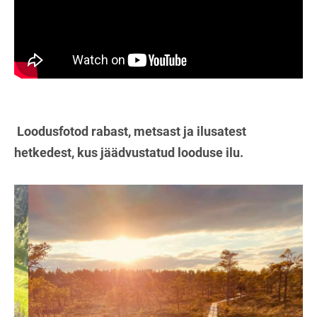
Loodusfotod rabast, metsast ja ilusatest
hetkedest, kus jäädvustatud looduse ilu.