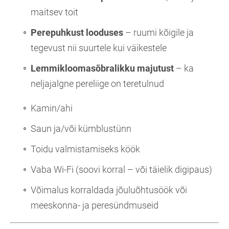
maitsev toit
Perepuhkust looduses
– ruumi kõigile ja
tegevust nii suurtele kui väikestele
Lemmikloomasõbralikku majutust
– ka
neljajalgne pereliige on teretulnud
Kamin/ahi
Saun ja/või kümblustünn
Toidu valmistamiseks köök
Vaba Wi-Fi (soovi korral – või täielik digipaus)
Võimalus korraldada jõuluõhtusöök või
meeskonna- ja peresündmuseid