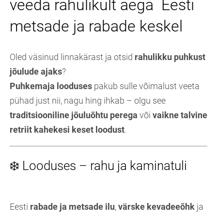
veeda rahulikult aega Eesti
metsade ja rabade keskel
Oled väsinud linnakärast ja otsid
rahulikku puhkust
jõulude ajaks
?
Puhkemaja looduses
pakub sulle võimalust veeta
pühad just nii, nagu hing ihkab – olgu see
traditsiooniline jõuluõhtu perega
või
vaikne talvine
retriit kahekesi keset loodust
.
❄️ Looduses – rahu ja kaminatuli
Eesti
rabade ja metsade ilu
,
värske kevadeeõhk
ja