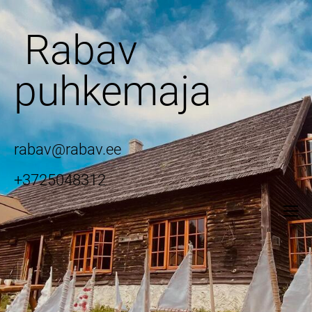
Rabav
puhkemaja
rabav@rabav.ee
+3725048312